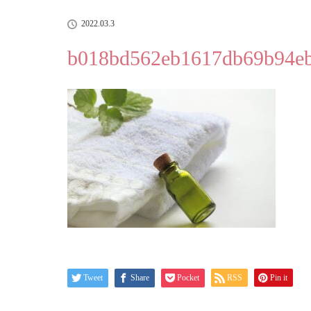
2022.03.3
b018bd562eb1617db69b94e
Tweet
Share
Pocket
RSS
Pin it