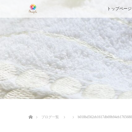
トップページ
ホーム
ブログ一覧
b018bd562eb1617db69b94eb176568