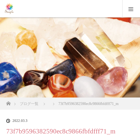
ホーム
ブログ一覧
73f7b9596382590ec8c9866fbfdfff71_m
2022.03.3
73f7b9596382590ec8c9866fbfdfff71_m